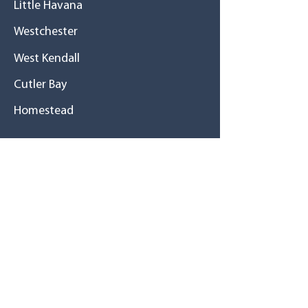
Little Havana
Westchester
West Kendall
Cutler Bay
Homestead
Historia
Una gran familia
Misión / Visión
Tu salud primero
Recursos
Revistas