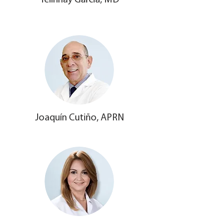
Yelinnay García, MD
Joaquín Cutiño, APRN