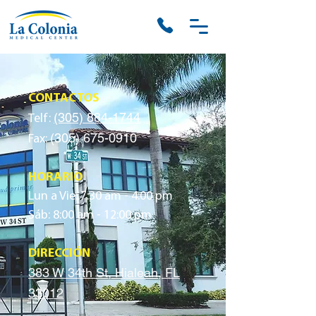
CONTACTOS
(305) 884-1744
Telf:
(305) 675-0910
Fax:
HORARIO
Lun a Vie: 7:30 am - 4:00 pm
Sáb: 8:00 am - 12:00 pm
DIRECCIÓN
383 W 34th St, Hialeah, FL
33012