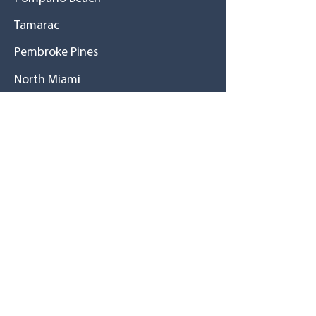
Tamarac
Pembroke Pines
North Miami
Hialeah Gardens
Hialeah
East Hialeah
Little Havana
Westchester
West Kendall
Cutler Bay
Homestead