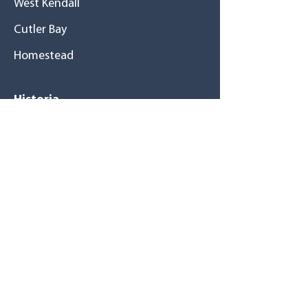
West Kendall
Cutler Bay
Homestead
Historia
Una gran familia
Misión / Visión
Tu salud primero
Recursos
Revistas
Boletines
Blog