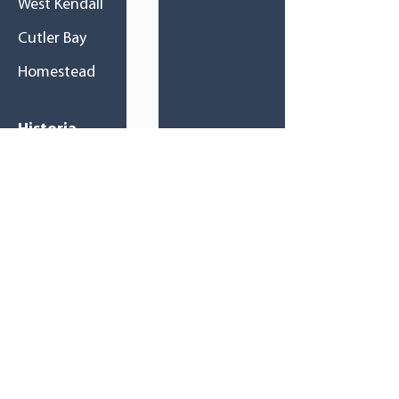
West Kendall
Cutler Bay
Homestead
Historia
Una gran familia
Misión / Visión
Tu salud primero
Recursos
Revistas
Boletines
Blog