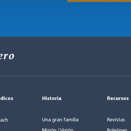
ero
dicos
Historia
Recursos
Una gran familia
Revistas
ach
Misión / Visión
Boletines