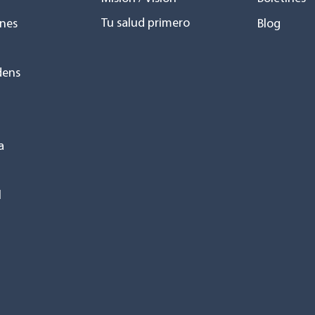
Tu salud primero
nes
Blog
dens
a
l