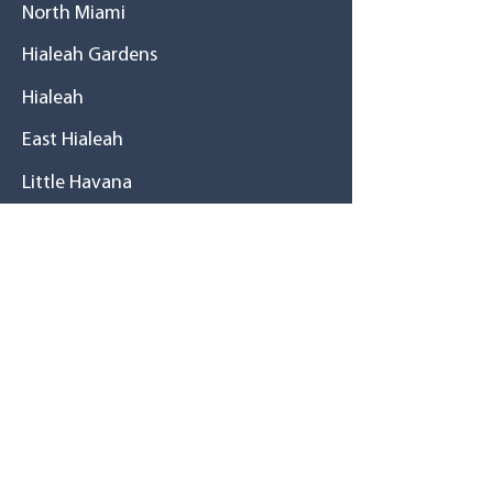
North Miami
Hialeah Gardens
Hialeah
East Hialeah
Little Havana
Westchester
West Kendall
Cutler Bay
Homestead
Historia
Una gran familia