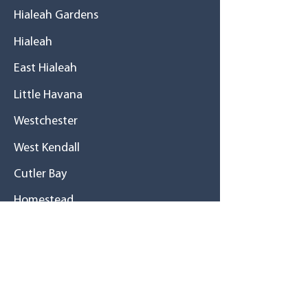
Hialeah Gardens
Hialeah
East Hialeah
Little Havana
Westchester
West Kendall
Cutler Bay
Homestead
Historia
Una gran familia
Misión / Visión