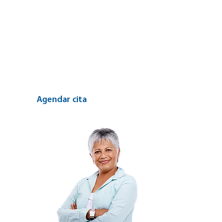
Encuentre el centro
más cercano y
agende su cita hoy
mismo
Agendar cita