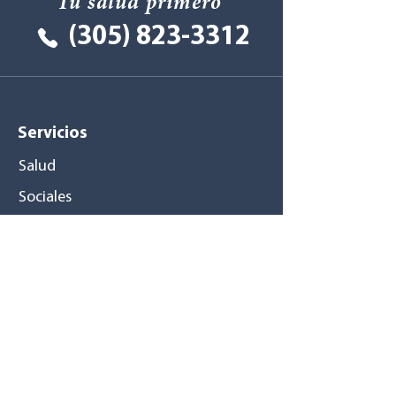
Tu salud primero
(305) 823-3312
Servicios
Salud
Sociales
Centros
médicos
Pompano Beach
Tamarac
Pembroke Pines