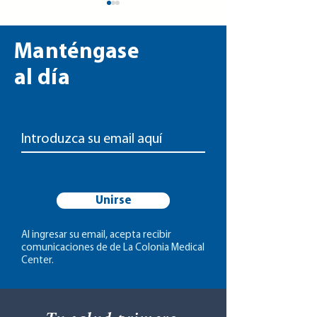
Manténgase
al día
Peligros de bañarse
Reglas básicas 
todos los días
cuidar la salud 
corazón
Unirse
Al ingresar su email, acepta recibir
comunicaciones de de La Colonia Medical
Center.